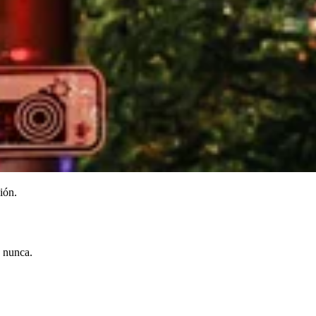
ión.
s nunca.