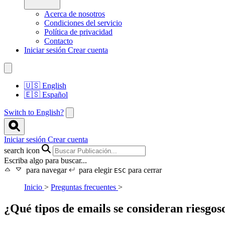
Acerca de nosotros
Condiciones del servicio
Política de privacidad
Contacto
Iniciar sesión
Crear cuenta
🇺🇸
English
🇪🇸
Español
Switch to English?
Iniciar sesión
Crear cuenta
search icon
Escriba algo para buscar...
para navegar
para elegir
para cerrar
ESC
Inicio
>
Preguntas frecuentes
>
¿Qué tipos de emails se consideran riesgos